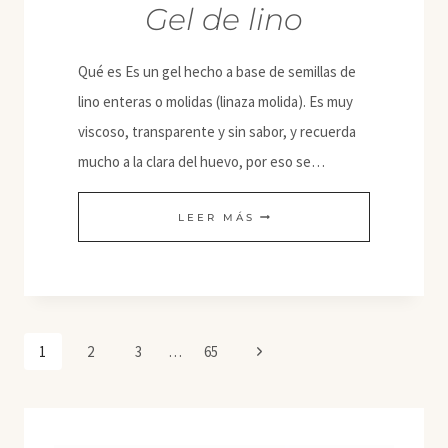
Gel de lino
Qué es Es un gel hecho a base de semillas de
lino enteras o molidas (linaza molida). Es muy
viscoso, transparente y sin sabor, y recuerda
mucho a la clara del huevo, por eso se…
GEL
LEER MÁS
DE
LINO
Navegación
Siguiente
1
2
3
…
65
de
página
página