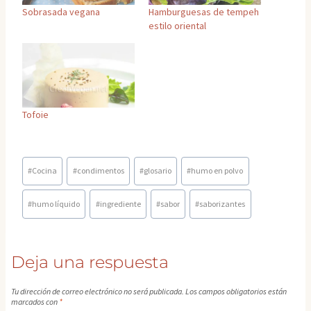
Sobrasada vegana
Hamburguesas de tempeh
estilo oriental
Tofoie
Etiquetas
#
Cocina
#
condimentos
#
glosario
#
humo en polvo
de
la
#
humo líquido
#
ingrediente
#
sabor
#
saborizantes
entrada:
Deja una respuesta
Tu dirección de correo electrónico no será publicada.
Los campos obligatorios están
marcados con
*