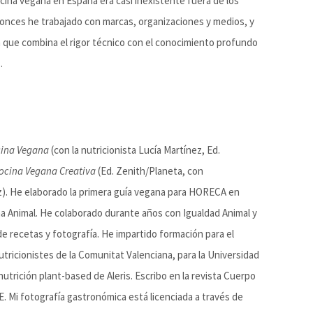
ina vegana en España era casi inexistente fuera de los
tonces he trabajado con marcas, organizaciones y medios, y
a que combina el rigor técnico con el conocimiento profundo
.
ina Vegana
(con la nutricionista Lucía Martínez, Ed.
ocina Vegana Creativa
(Ed. Zenith/Planeta, con
z). He elaborado la primera guía vegana para HORECA en
a Animal. He colaborado durante años con Igualdad Animal y
e recetas y fotografía. He impartido formación para el
Nutricionistes de la Comunitat Valenciana, para la Universidad
nutrición plant-based de Aleris. Escribo en la revista Cuerpo
 Mi fotografía gastronómica está licenciada a través de