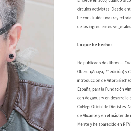
Empecé en 2006, cuando la coc
círculos activistas. Desde en
he construido una trayectori
de los ingredientes vegetales
Lo que he hecho:
He publicado dos libros —
Coc
Oberon/Anaya, 7ª edición) y
C
introducción de Aitor Sánche
España, para la Fundación Alm
con Veganuary en desarrollo d
Col·legi Oficial de Dietistes-
de Alicante y en el máster de 
Mente y he aparecido en RTVE.