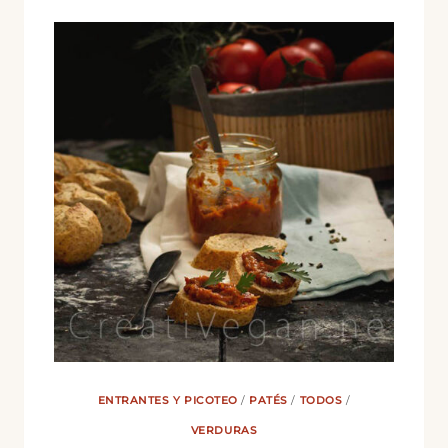
ENTRANTES Y PICOTEO
/
PATÉS
/
TODOS
/
VERDURAS