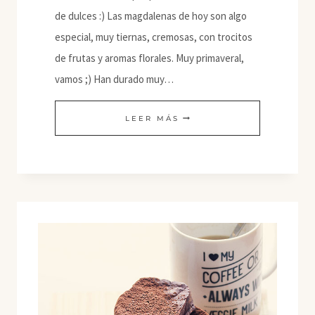
de dulces :) Las magdalenas de hoy son algo
especial, muy tiernas, cremosas, con trocitos
de frutas y aromas florales. Muy primaveral,
vamos ;) Han durado muy…
MAGDALENAS
LEER MÁS
DE
COCO
CON
FRUTAS
DEL
BOSQUE
Y
AROMA
FLORAL