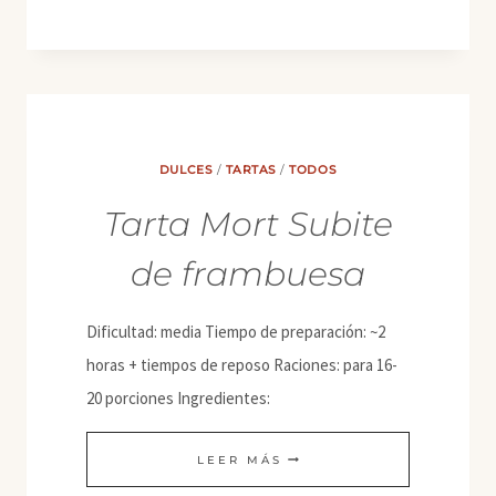
VAINILLA
AL
RON
CON
CHOCOLATE
DULCES
/
TARTAS
/
TODOS
BLANCO
Tarta Mort Subite
Y
NEGRO
de frambuesa
Dificultad: media Tiempo de preparación: ~2
horas + tiempos de reposo Raciones: para 16-
20 porciones Ingredientes:
TARTA
LEER MÁS
MORT