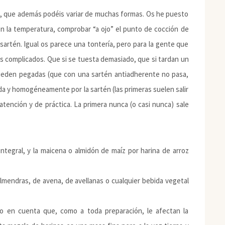
ta, que además podéis variar de muchas formas. Os he puesto
en la temperatura, comprobar “a ojo” el punto de cocción de
sartén. Igual os parece una tontería, pero para la gente que
s complicados. Que si se tuesta demasiado, que si tardan un
 queden pegadas (que con una sartén antiadherente no pasa,
ápida y homogéneamente por la sartén (las primeras suelen salir
tención y de práctica. La primera nunca (o casi nunca) sale
integral, y la maicena o almidón de maíz por harina de arroz
almendras, de avena, de avellanas o cualquier bebida vegetal
do en cuenta que, como a toda preparación, le afectan la