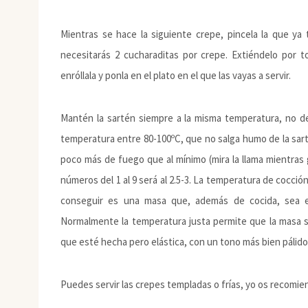
Mientras se hace la siguiente crepe, pincela la que y
necesitarás 2 cucharaditas por crepe. Extiéndelo por t
enróllala y ponla en el plato en el que las vayas a servir.
Mantén la sartén siempre a la misma temperatura, no de
temperatura entre 80-100ºC, que no salga humo de la sar
poco más de fuego que al mínimo (mira la llama mientras g
números del 1 al 9 será al 2.5-3. La temperatura de cocci
conseguir es una masa que, además de cocida, sea elá
Normalmente la temperatura justa permite que la masa se
que esté hecha pero elástica, con un tono más bien pálido
Puedes servir las crepes templadas o frías, yo os recomie