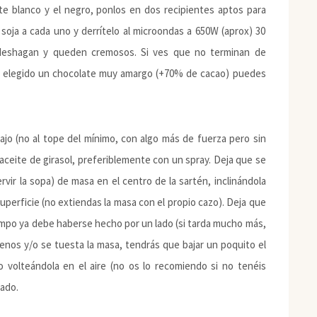
te blanco y el negro, ponlos en dos recipientes aptos para
oja a cada uno y derrítelo al microondas a 650W (aprox) 30
deshagan y queden cremosos. Si ves que no terminan de
as elegido un chocolate muy amargo (+70% de cacao) puedes
jo (no al tope del mínimo, con algo más de fuerza pero sin
 aceite de girasol, preferiblemente con un spray. Deja que se
rvir la sopa) de masa en el centro de la sartén, inclinándola
superficie (no extiendas la masa con el propio cazo). Deja que
iempo ya debe haberse hecho por un lado (si tarda mucho más,
enos y/o se tuesta la masa, tendrás que bajar un poquito el
 volteándola en el aire (no os lo recomiendo si no tenéis
lado.