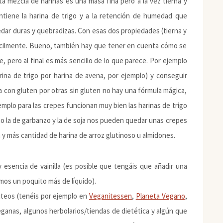
 mezcla de harinas es una masa fina pero a la vez tierna y
ontiene la harina de trigo y a la retención de humedad que
edar duras y quebradizas. Con esas dos propiedades (tierna y
fácilmente. Bueno, también hay que tener en cuenta cómo se
e, pero al final es más sencillo de lo que parece. Por ejemplo
arina de trigo por harina de avena, por ejemplo) y conseguir
na con gluten por otras sin gluten no hay una fórmula mágica,
mplo para las crepes funcionan muy bien las harinas de trigo
o la de garbanzo y la de soja nos pueden quedar unas crepes
y más cantidad de harina de arroz glutinoso u almidones.
y esencia de vainilla (es posible que tengáis que añadir una
imos un poquito más de líquido).
ácteos (tenéis por ejemplo en
Veganitessen
,
Planeta Vegano
,
eganas, algunos herbolarios/tiendas de dietética y algún que