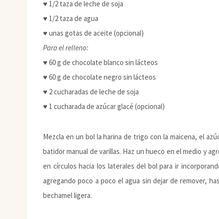
♥ 1/2 taza de leche de soja
♥ 1/2 taza de agua
♥ unas gotas de aceite (opcional)
Para el relleno:
♥ 60 g de chocolate blanco sin lácteos
♥ 60 g de chocolate negro sin lácteos
♥ 2 cucharadas de leche de soja
♥ 1 cucharada de azúcar glacé (opcional)
Mezcla en un bol la harina de trigo con la maicena, el azú
batidor manual de varillas. Haz un hueco en el medio y agr
en círculos hacia los laterales del bol para ir incorpor
agregando poco a poco el agua sin dejar de remover, ha
bechamel ligera.