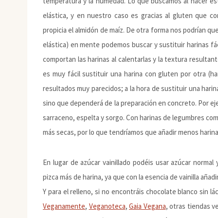
temperatura y la humedad. Lo que buscamos al hacer esta
elástica, y en nuestro caso es gracias al gluten que c
propicia el almidón de maíz. De otra forma nos podrían qu
elástica) en mente podemos buscar y sustituir harinas 
comportan las harinas al calentarlas y la textura resultant
es muy fácil sustituir una harina con gluten por otra (h
resultados muy parecidos; a la hora de sustituir una hari
sino que dependerá de la preparación en concreto. Por eje
sarraceno, espelta y sorgo. Con harinas de legumbres com
más secas, por lo que tendríamos que añadir menos harina 
En lugar de azúcar vainillado podéis usar azúcar normal 
pizca más de harina, ya que con la esencia de vainilla añad
Y para el relleno, si no encontráis chocolate blanco sin l
Veganamente
,
Veganoteca
,
Gaia Vegana
, otras tiendas v