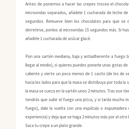
Antes de ponernos a hacer las crepes trocea el chocola
microondas separados, añádele 1 cucharada de leche de s
segundos. Remueve bien los chocolates para que se 
derretirse, ponlos al microondas 15 segundos más. Si h
añadirle 1 cucharada de azúcar glacé.
Pon una sartén mediana, baja y antiadherente a fuego ba
llegar al medio), si quieres puedes ponerle unas gotas de
caliente y vierte un poco menos de 1 cacito (de los de se
hacia los lados para que la masa se distribuya por toda la 
la masa se cueza en la sartén unos 2 minutos. Tras ese t
tendrás que subir el fuego una pizca, y si tarda mucho m
fuego), dale la vuelta con una espátula o espumadera o
experiencia) y deja que se haga 2 minutos más por el otro 
Saca tu crepe a un plato grande.