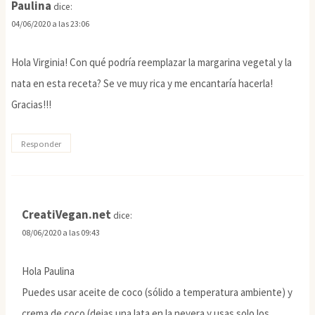
Paulina
dice:
04/06/2020 a las 23:06
Hola Virginia! Con qué podría reemplazar la margarina vegetal y la
nata en esta receta? Se ve muy rica y me encantaría hacerla!
Gracias!!!
Responder
CreatiVegan.net
dice:
08/06/2020 a las 09:43
Hola Paulina
Puedes usar aceite de coco (sólido a temperatura ambiente) y
crema de coco (dejas una lata en la nevera y usas solo los