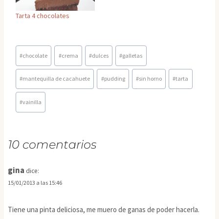
Tarta 4 chocolates
Etiquetas
#
chocolate
#
crema
#
dulces
#
galletas
de
la
#
mantequilla de cacahuete
#
pudding
#
sin horno
#
tarta
entrada:
#
vainilla
10 comentarios
gina
dice:
15/01/2013 a las 15:46
Tiene una pinta deliciosa, me muero de ganas de poder hacerla.