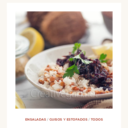
SABOR
CREMA
PASTELERA
ENSALADAS
/
GUISOS Y ESTOFADOS
/
TODOS