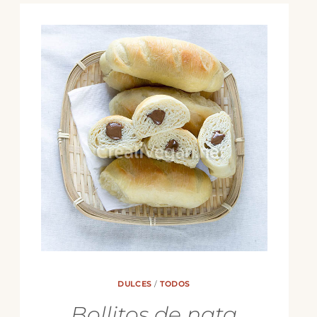
DULCES
/
TODOS
Bollitos de nata