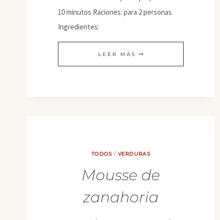
10 minutos Raciones: para 2 personas
Ingredientes:
TALLARINES
LEER MÁS
DE
ARROZ
AL
VINO
TINTO
TODOS
/
VERDURAS
Mousse de
zanahoria