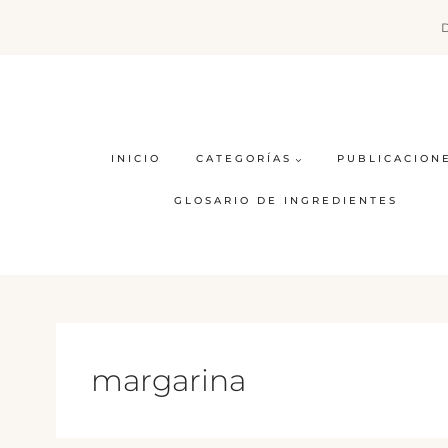
Saltar
al
contenido
INICIO
CATEGORÍAS
PUBLICACION
GLOSARIO DE INGREDIENTES
margarina