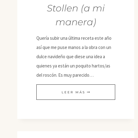
Stollen (a mi
manera)
Quería subir una última receta este año
así que me puse manos a la obra con un
dulce navideño que diese una idea a
quienes ya están un poquito hartos/as
del roscón. Es muy parecido…
STOLLEN
LEER MÁS
(A
MI
MANERA)