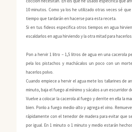
cocción necesitan. En los que he usado especifica que an
10 minutos. Como ya los he utilizado otras veces sé que 
tiempo que tardarán en hacerse para esta receta.
Si en tus fideos especifica otros tiempos en agua hirvie
escaldarlos en agua hirviendo y la otra mitad para hacerlos 
Pon a hervir 1 litro – 1,5 litros de agua en una cacerola
pela los pistachos y machácalos un poco con un mort
hacerlos polvo.
Cuando empiece a hervir el agua mete los tallarines de 
minuto, baja el fuego al mínimo y sácalos a un escurridor d
Vuelve a colocar la cacerola al fuego y derrite en ella la m
bien. Ponlo a fuego medio-alto y agrega el vino. Remueve 
rápidamente con el tenedor de madera para evitar que s
por igual. En 1 minuto o 1 minuto y medio estarán hecho