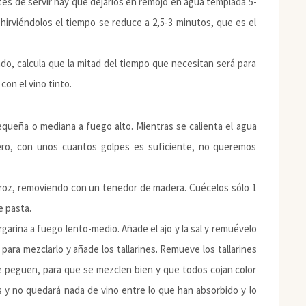
tes de servir hay que dejarlos en remojo en agua templada 5-
hirviéndolos el tiempo se reduce a 2,5-3 minutos, que es el
ndo, calcula que la mitad del tiempo que necesitan será para
con el vino tinto.
 pequeña o mediana a fuego alto. Mientras se calienta el agua
ero, con unos cuantos golpes es suficiente, no queremos
arroz, removiendo con un tenedor de madera. Cuécelos sólo 1
e pasta.
argarina a fuego lento-medio. Añade el ajo y la sal y remuévelo
para mezclarlo y añade los tallarines. Remueve los tallarines
e peguen, para que se mezclen bien y que todos cojan color
s y no quedará nada de vino entre lo que han absorbido y lo