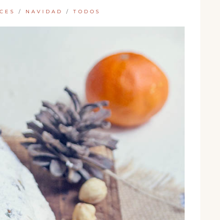
CES
/
NAVIDAD
/
TODOS