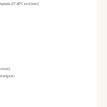
emplada (37-40ºC está bien)
tronat)
(orangeat)