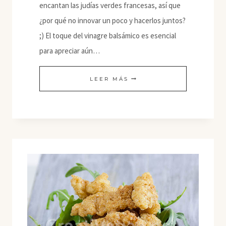
encantan las judías verdes francesas, así que
¿por qué no innovar un poco y hacerlos juntos?
;) El toque del vinagre balsámico es esencial
para apreciar aún…
PAN
LEER MÁS
PLANO
CON
JUDÍAS
VERDES
FRANCESAS
AL
VINAGRE
BALSÁMICO
Y