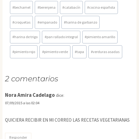
Etiquetas
#
bechamel
#
berenjena
#
calabacín
#
cocina española
de
la
#
croquetas
#
empanado
#
harina de garbanzo
entrada:
#
harina de trigo
#
pan rallado integral
#
pimiento amarillo
#
pimiento rojo
#
pimiento verde
#
tapa
#
verduras asadas
2 comentarios
Nora Amira Cadelago
dice:
07/09/2015 a las 02:04
QUICIERA RECIBIR EN MI CORREO LAS RECETAS VEGETARIANAS
Responder