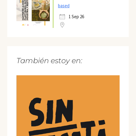
based
1 Sep 26
También estoy en: