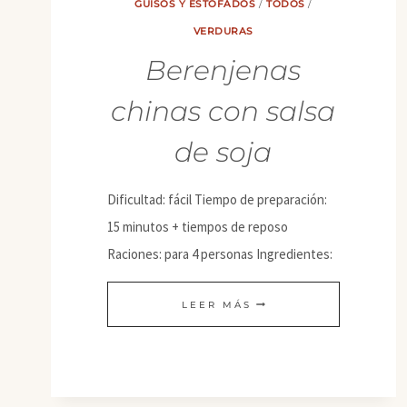
GUISOS Y ESTOFADOS
/
TODOS
/
VERDURAS
Berenjenas
chinas con salsa
de soja
Dificultad: fácil Tiempo de preparación:
15 minutos + tiempos de reposo
Raciones: para 4 personas Ingredientes:
BERENJENAS
LEER MÁS
CHINAS
CON
SALSA