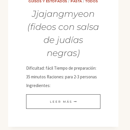
GUISOS Y ESTOFADOS
/
PASTA
/
TODOS
Jjajangmyeon
(fideos con salsa
de judías
negras)
Dificultad: fácil Tiempo de preparación:
35 minutos Raciones: para 2-3 personas
Ingredientes:
JJAJANGMYEON
LEER MÁS
(FIDEOS
CON
SALSA