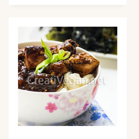
(CURRY
DE
PESCADO
VEGANO
SWAHILI)