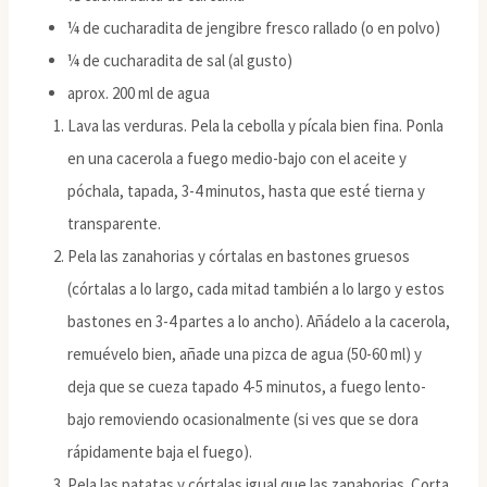
¼ de cucharadita de jengibre fresco rallado (o en polvo)
¼ de cucharadita de sal (al gusto)
aprox. 200 ml de agua
Lava las verduras. Pela la cebolla y pícala bien fina. Ponla
en una cacerola a fuego medio-bajo con el aceite y
póchala, tapada, 3-4 minutos, hasta que esté tierna y
transparente.
Pela las zanahorias y córtalas en bastones gruesos
(córtalas a lo largo, cada mitad también a lo largo y estos
bastones en 3-4 partes a lo ancho). Añádelo a la cacerola,
remuévelo bien, añade una pizca de agua (50-60 ml) y
deja que se cueza tapado 4-5 minutos, a fuego lento-
bajo removiendo ocasionalmente (si ves que se dora
rápidamente baja el fuego).
Pela las patatas y córtalas igual que las zanahorias. Corta