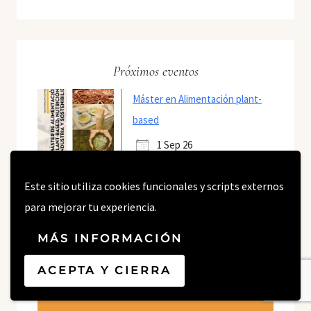
Próximos eventos
Máster en Alimentación plant-
based
1 Sep 26
Este sitio utiliza cookies funcionales y scripts externos
para mejorar tu experiencia.
MÁS INFORMACIÓN
También estoy en:
ACEPTA Y CIERRA