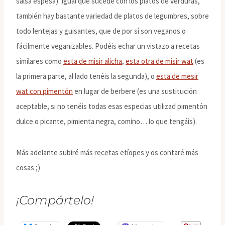
salsa espesa). Igual que sucede con los platos de verduras,
también hay bastante variedad de platos de legumbres, sobre
todo lentejas y guisantes, que de por sí son veganos o
fácilmente veganizables. Podéis echar un vistazo a recetas
similares como
esta de misir alicha
,
esta otra de misir wat
(es
la primera parte, al lado tenéis la segunda), o
esta de mesir
wat con pimentón
en lugar de berbere (es una sustitución
aceptable, si no tenéis todas esas especias utilizad pimentón
dulce o picante, pimienta negra, comino… lo que tengáis).
Más adelante subiré más recetas etíopes y os contaré más
cosas ;)
¡Compártelo!