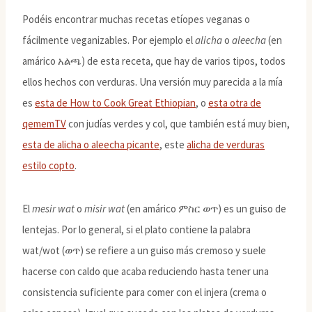
Podéis encontrar muchas recetas etíopes veganas o
fácilmente veganizables. Por ejemplo el
alicha
o
aleecha
(en
amárico አልጫ) de esta receta, que hay de varios tipos, todos
ellos hechos con verduras. Una versión muy parecida a la mía
es
esta de How to Cook Great Ethiopian
, o
esta otra de
qememTV
con judías verdes y col, que también está muy bien,
esta de alicha o aleecha picante
, este
alicha de verduras
estilo copto
.
El
mesir wat
o
misir wat
(en amárico ምስር ወጥ) es un guiso de
lentejas. Por lo general, si el plato contiene la palabra
wat/wot (ወጥ) se refiere a un guiso más cremoso y suele
hacerse con caldo que acaba reduciendo hasta tener una
consistencia suficiente para comer con el injera (crema o