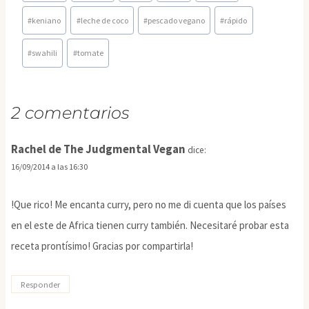
la
#
keniano
#
leche de coco
#
pescado vegano
#
rápido
entrada:
#
swahili
#
tomate
2 comentarios
Rachel de The Judgmental Vegan
dice:
16/09/2014 a las 16:30
!Que rico! Me encanta curry, pero no me di cuenta que los países
en el este de Africa tienen curry también. Necesitaré probar esta
receta prontísimo! Gracias por compartirla!
Responder