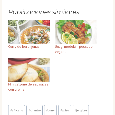
Publicaciones similares
Curry de berenjenas
Unagi modoki – pescado
vegano
Mini calzone de espinacas
con crema
Etiquetas
#
africano
#
cilantro
#
curry
#
guiso
#
jengibre
de