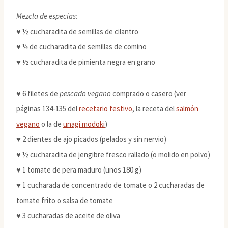
Mezcla de especias:
♥ ½ cucharadita de semillas de cilantro
♥ ¼ de cucharadita de semillas de comino
♥ ½ cucharadita de pimienta negra en grano
♥ 6 filetes de
pescado vegano
comprado o casero (ver
páginas 134-135 del
recetario festivo
, la receta del
salmón
vegano
o la de
unagi modoki
)
♥ 2 dientes de ajo picados (pelados y sin nervio)
♥ ½ cucharadita de jengibre fresco rallado (o molido en polvo)
♥ 1 tomate de pera maduro (unos 180 g)
♥ 1 cucharada de concentrado de tomate o 2 cucharadas de
tomate frito o salsa de tomate
♥ 3 cucharadas de aceite de oliva