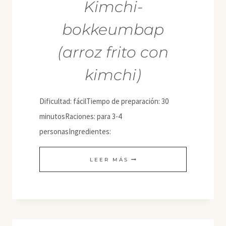
Kimchi-
bokkeumbap
(arroz frito con
kimchi)
Dificultad: fácilTiempo de preparación: 30
minutosRaciones: para 3-4
personasIngredientes:
KIMCHI-
LEER MÁS
BOKKEUMBAP
(ARROZ
FRITO
CON