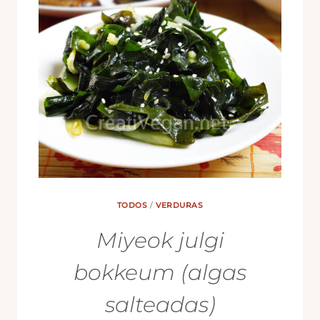
TODOS
/
VERDURAS
Miyeok julgi
bokkeum (algas
salteadas)