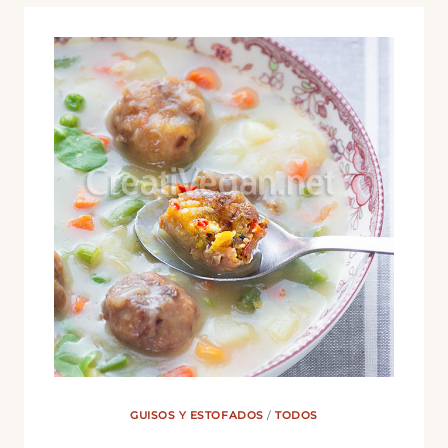
VERDES
FRANCESAS
AL
VINAGRE
BALSÁMICO
Y
SÉSAMO
GUISOS Y ESTOFADOS
/
TODOS