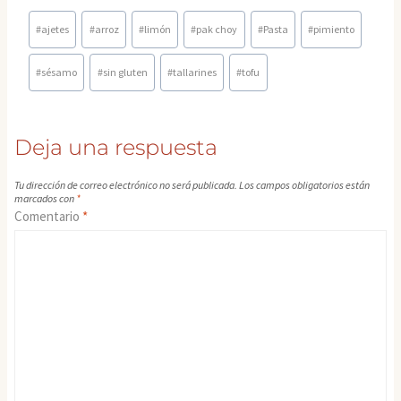
Etiquetas
#
ajetes
#
arroz
#
limón
#
pak choy
#
Pasta
#
pimiento
de
la
#
sésamo
#
sin gluten
#
tallarines
#
tofu
entrada:
Deja una respuesta
Tu dirección de correo electrónico no será publicada.
Los campos obligatorios están
marcados con
*
Comentario
*