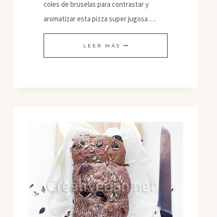
coles de bruselas para contrastar y
aromatizar esta pizza super jugosa….
PIZZA
LEER MÁS
INTEGRAL
BARBACOA
(UN
POCO)
ORIENTAL
CON
CHIPS
DE
COLES
DE
BRUSELAS