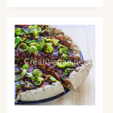
SIN
AMASADO
Y
SIN
HORNO
(A
LA
SARTÉN)