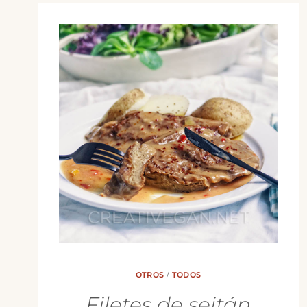
OTROS
/
TODOS
Filetes de seitán