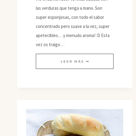
las verduras que tenga a mano. Son
super esponjosas, con todo el sabor
concentrado pero suave a la vez, super
apetecibles… y menudo aroma! :D Esta
vez os traigo…
TORTITAS
LEER MÁS
DE
PIMIENTO
ROJO
CON
SALSA
DE
TAHINI
Y