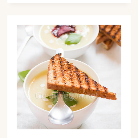
MORADO
CON
COLIFLOR,
PUERRO
Y
CEBOLLETA