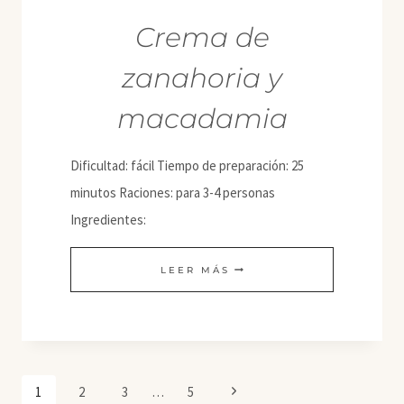
Crema de
zanahoria y
macadamia
Dificultad: fácil Tiempo de preparación: 25
minutos Raciones: para 3-4 personas
Ingredientes:
CREMA
LEER MÁS
DE
ZANAHORIA
Y
MACADAMIA
Navegación
Siguiente
1
2
3
…
5