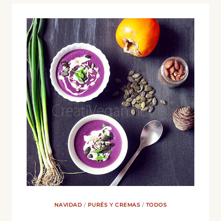
RTVE
NAVIDAD
/
PURÉS Y CREMAS
/
TODOS