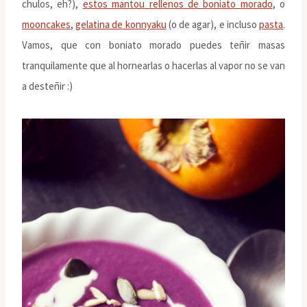
chulos, eh?),
estos mantou rellenos de boniato morado
, o
mooncakes
,
gelatina de konnyaku
(o de agar), e incluso
pasta
.
Vamos, que con boniato morado puedes teñir masas
tranquilamente que al hornearlas o hacerlas al vapor no se van
a desteñir :)