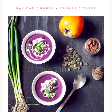
NAVIDAD
/
PURÉS Y CREMAS
/
TODOS