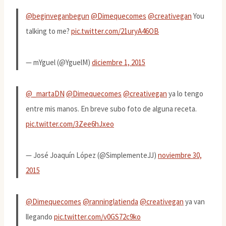
@beginveganbegun
@Dimequecomes
@creativegan
You
talking to me?
pic.twitter.com/21uryA46OB
— mYguel (@YguelM)
diciembre 1, 2015
@_martaDN
@Dimequecomes
@creativegan
ya lo tengo
entre mis manos. En breve subo foto de alguna receta.
pic.twitter.com/3Zee6hJxeo
— José Joaquín López (@SimplementeJJ)
noviembre 30,
2015
@Dimequecomes
@ranninglatienda
@creativegan
ya van
llegando
pic.twitter.com/v0GS72c9ko