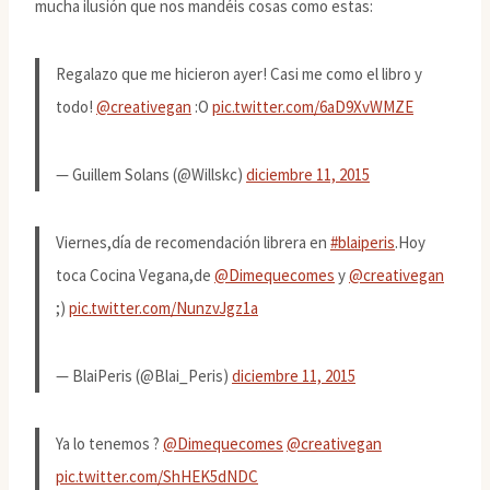
mucha ilusión que nos mandéis cosas como estas:
Regalazo que me hicieron ayer! Casi me como el libro y
todo!
@creativegan
:O
pic.twitter.com/6aD9XvWMZE
— Guillem Solans (@Willskc)
diciembre 11, 2015
Viernes,día de recomendación librera en
#blaiperis
.Hoy
toca Cocina Vegana,de
@Dimequecomes
y
@creativegan
;)
pic.twitter.com/NunzvJgz1a
— BlaiPeris (@Blai_Peris)
diciembre 11, 2015
Ya lo tenemos ?
@Dimequecomes
@creativegan
pic.twitter.com/ShHEK5dNDC