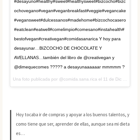
#desayuno#healthy#sweet#healthysweet#bizcocho#bizc
ochovegano#vegan#veganbreakfast#veggie#vegancake
#vegansweet#dulcessanos#madehome#bizcochocasero
#eatclean#eatwell#comelimpio#comesano#instahealth#
bestofvegan#creativegan#comidasanarica Y hoy para
desayunar…BIZCOCHO DE CHOCOLATE Y
AVELLANAS…también del libro de @creativegan y
@dimequecomes ????? a desayunaaaaaar mmmmm ?
Una foto publicada por @comida.sana.rica el
11 de Dic de 2015 a la(s) 12:38 PST
Hoy tocaba ir de compras y apoyar a los buenos talentos, y
como tiene que ser, aprender de ellas, aunque sea mi dieta
es…