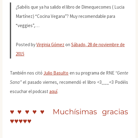
¿Sabéis que ya ha salido el libro de Dimequecomes ( Lucia
Martínez) “Cocina Vegana”? Muy recomendable para
“veggies”,…
Posted by
Virginia Gómez
on
Sábado, 28 de noviembre de
2015
También nos citó
Julio Basulto
en su programa de RNE
“Gente
Sana”
el pasado viernes, recomendó el libro <3___<3 Podéis
escuchar el podcast
aquí
.
♥
♥
♥
♥
♥
Muchísimas gracias
♥
♥
♥
♥
♥