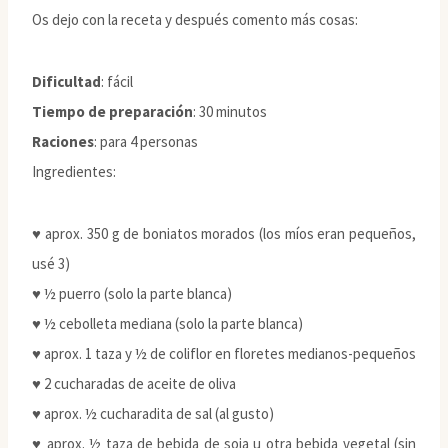
Os dejo con la receta y después comento más cosas:
Dificultad
: fácil
Tiempo de preparación
: 30 minutos
Raciones
: para 4 personas
Ingredientes:
♥ aprox. 350 g de boniatos morados (los míos eran pequeños,
usé 3)
♥ ½ puerro (solo la parte blanca)
♥ ½ cebolleta mediana (solo la parte blanca)
♥ aprox. 1 taza y ½ de coliflor en floretes medianos-pequeños
♥ 2 cucharadas de aceite de oliva
♥ aprox. ½ cucharadita de sal (al gusto)
♥ aprox. ½ taza de bebida de soja u otra bebida vegetal (sin