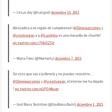
— Circus day (@catypol)
diciembre 10, 2015
Abrazadica a mi regalo de cumpleeeee!
@Dimequecomes
y
@creativegan
a q
@Luisjinho
es una maravilla de churriiii?
pic.twitter.com/z7HkI5ZSIt
— Marta Fdez (@Martwity)
diciembre 7, 2015
De esto que vas a la librería y no puedes resistirte…
@Dimequecomes
y
@creativegan
, el interior me ha dejado
?
pic.twitter.com/qGPD44sugr
— God Bless Nutrition (@GodblessNutri)
diciembre 1, 2015