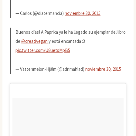
— Carlos (@diatermancia)
noviembre 30, 2015
Buenos días! A Paprika ya le ha llegado su ejemplar del libro
de
@creativegan
y está encantada :3
pic.twitter.com/U8uetsMpB5
— Vattenmelon-Hjälm (@adrimahlad)
noviembre 30, 2015