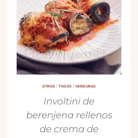
OTROS
/
TODOS
/
VERDURAS
Involtini de
berenjena rellenos
de crema de