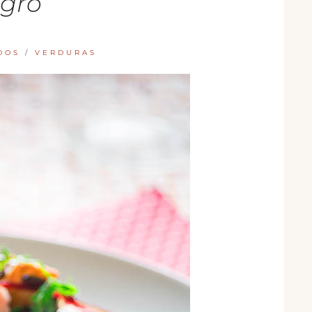
gro
DOS
/
VERDURAS