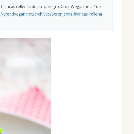
s blancas rellenas de arroz negro. CreatiVegan.net. 7 de
://creativegan.net/archives/berenjenas-blancas-rellena