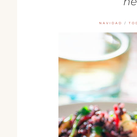
ne
NAVIDAD
/
TO