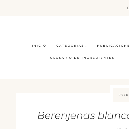
Saltar
al
contenido
INICIO
CATEGORÍAS
PUBLICACION
GLOSARIO DE INGREDIENTES
07/0
Berenjenas blanca