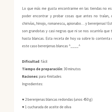
Lo que más me gusta encontrarme en las tiendas no es 
poder encontrar y probar cosas que antes no traían, 
chirivías, hinojo, romanescu, apionabo… y berenjenas! E
son grandotas y casi negras que ni se nos ocurriría que 
hasta blancas. Esta receta de hoy va sobre lo content
este caso berenjenas blancas ^____^
Dificultad
: fácil
Tiempo de preparación
: 30 minutos
Raciones
: para 4 mitades
Ingredientes:
♥ 2 berenjenas blancas redondas (unos 450 g)
♥ 1 cucharada de aceite de oliva