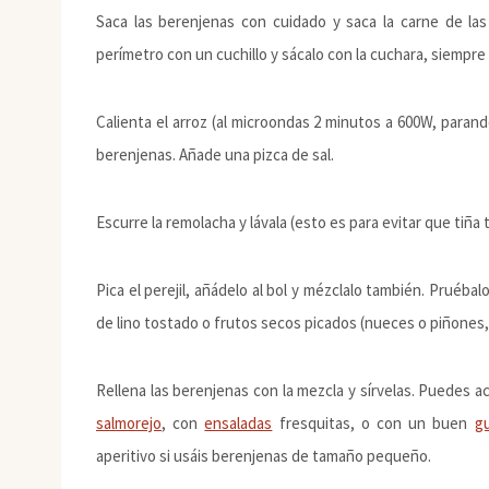
Saca las berenjenas con cuidado y saca la carne de la
perímetro con un cuchillo y sácalo con la cuchara, siempre t
Calienta el arroz (al microondas 2 minutos a 600W, parand
berenjenas. Añade una pizca de sal.
Escurre la remolacha y lávala (esto es para evitar que tiña 
Pica el perejil, añádelo al bol y mézclalo también. Pruébal
de lino tostado o frutos secos picados (nueces o piñones,
Rellena las berenjenas con la mezcla y sírvelas. Puedes 
salmorejo
, con
ensaladas
fresquitas, o con un buen
g
aperitivo si usáis berenjenas de tamaño pequeño.