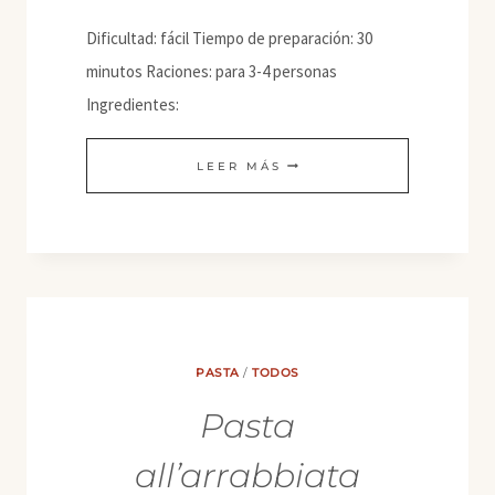
Dificultad: fácil Tiempo de preparación: 30
minutos Raciones: para 3-4 personas
Ingredientes:
RIGATONI
LEER MÁS
CON
CREMA
DE
ANACARDOS
Y
GRATINADO
PASTA
/
TODOS
CRUJIENTE
Pasta
all’arrabbiata