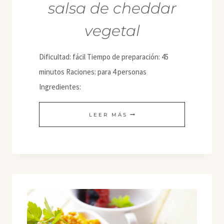
salsa de cheddar
vegetal
Dificultad: fácil Tiempo de preparación: 45
minutos Raciones: para 4 personas
Ingredientes:
CANELONES
LEER MÁS
DE
VERDURA
Y
BECHAMEL
CON
SALSA
DE