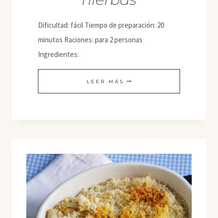
Dificultad: fácil Tiempo de preparación: 20
minutos Raciones: para 2 personas
Ingredientes:
PASTA
LEER MÁS
DE
MAÍZ
CON
SEITÁN
CRUJIENTE,
NATA
DE
SOJA
Y