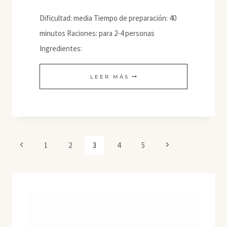
Dificultad: media Tiempo de preparación: 40
minutos Raciones: para 2-4 personas
Ingredientes:
CANELONES
LEER MÁS
DE
TEMPEH
Y
LENTEJAS
Navegación
Página
Siguiente
1
2
3
4
5
de
anterior
página
página