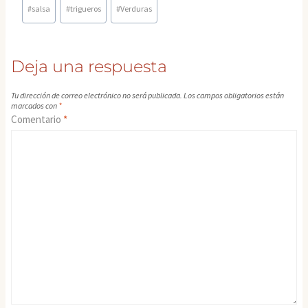
la
#
salsa
#
trigueros
#
Verduras
entrada:
Deja una respuesta
Tu dirección de correo electrónico no será publicada.
Los campos obligatorios están
marcados con
*
Comentario
*