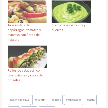
Tapa rústica de
Crema de espárragos y
espárragos, tomates y
puerros
hummus con flores de
hojaldre
Rollos de calabacín con
champiñones y coles de
bruselas
Etiquetas
#
aceite de oliva
#
bucatini
#
cintas
#
esparragos
#
Pasta
de