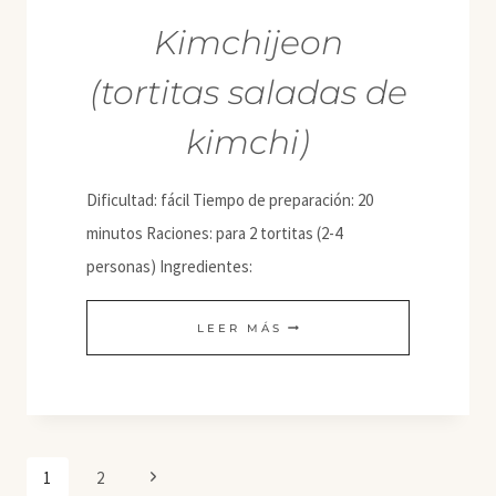
Kimchijeon
(tortitas saladas de
kimchi)
Dificultad: fácil Tiempo de preparación: 20
minutos Raciones: para 2 tortitas (2-4
personas) Ingredientes:
KIMCHIJEON
LEER MÁS
(TORTITAS
SALADAS
DE
KIMCHI)
Navegación
Siguiente
1
2