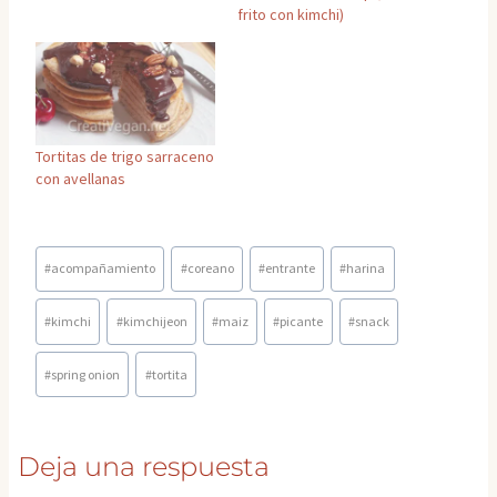
frito con kimchi)
Tortitas de trigo sarraceno
con avellanas
Etiquetas
#
acompañamiento
#
coreano
#
entrante
#
harina
de
la
#
kimchi
#
kimchijeon
#
maiz
#
picante
#
snack
entrada:
#
spring onion
#
tortita
Deja una respuesta