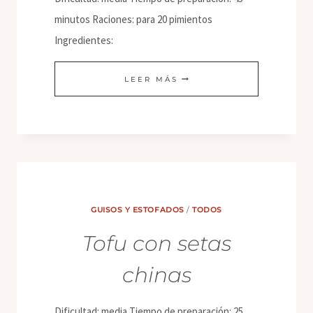
minutos Raciones: para 20 pimientos
Ingredientes:
PIMIENTOS
LEER MÁS
DE
PADRÓN
RELLENOS
DE
SETAS
AL
GUISOS Y ESTOFADOS
/
TODOS
VINO
Tofu con setas
TINTO
chinas
Dificultad: media Tiempo de preparación: 25