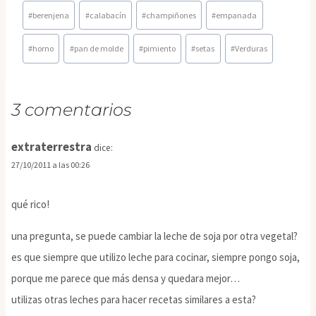
Etiquetas
#
berenjena
#
calabacín
#
champiñones
#
empanada
de
la
#
horno
#
pan de molde
#
pimiento
#
setas
#
Verduras
entrada:
3 comentarios
extraterrestra
dice:
27/10/2011 a las 00:26
qué rico!
una pregunta, se puede cambiar la leche de soja por otra vegetal?
es que siempre que utilizo leche para cocinar, siempre pongo soja,
porque me parece que más densa y quedara mejor…
utilizas otras leches para hacer recetas similares a esta?