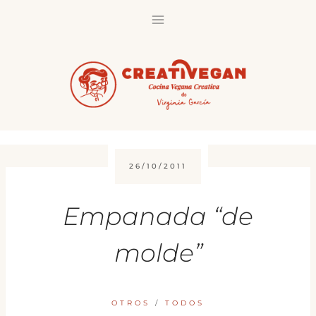
Saltar
al
contenido
26/10/2011
Empanada “de
molde”
OTROS
/
TODOS