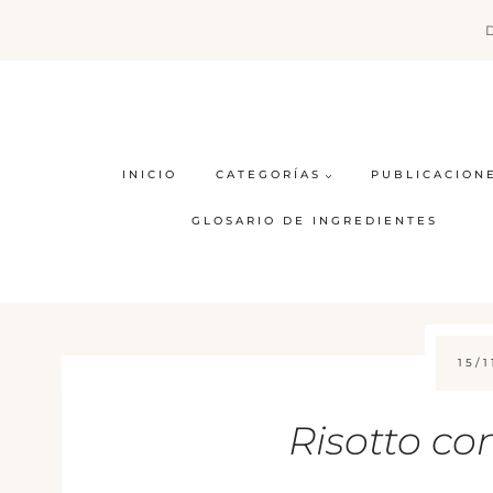
Saltar
al
contenido
INICIO
CATEGORÍAS
PUBLICACION
GLOSARIO DE INGREDIENTES
15/1
Risotto co