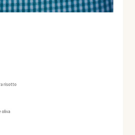
ra risotto
 oliva