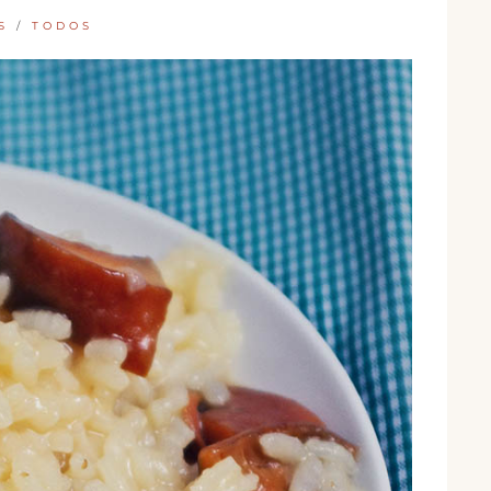
S
/
TODOS