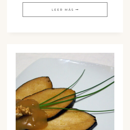
BUÑUELOS
LEER MÁS
DE
“PESCADO”
VEGANO