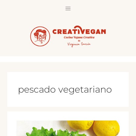
Saltar
al
contenido
pescado vegetariano