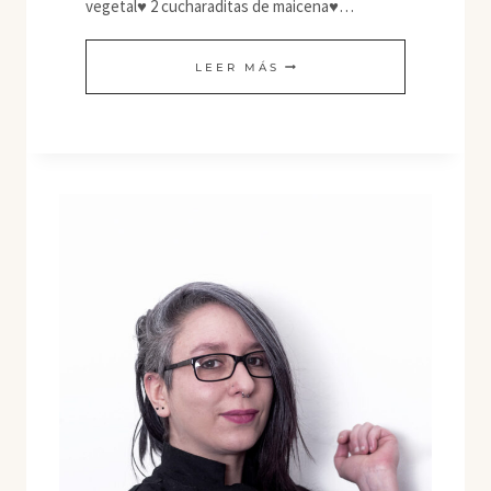
vegetal♥ 2 cucharaditas de maicena♥…
PESCADO
LEER MÁS
VEGETARIANO
A
LA
PLANCHA