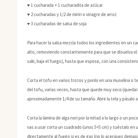
♥ 1 cucharada + 1 cucharadita de azúcar
♥ 2 cucharadas y 1/2 de mirin o vinagre de arroz
♥ 3 cucharadas de salsa de soja
Para hacer la salsa mezcla todos los ingredientes en un ca
alto, removiendo constantemente para que se disuelva el a
salir, baja el fuego), hasta que espese, con una consistencia
Corta el tofu en varios trozos y ponlo en una muselina o t
del tofu, varias veces, hasta que quede muy seco (queda
aproximadamente 1/4 de su tamaño. Abre la tela y pásalo a 
Corta la lámina de alga nori por la mitad a lo largo o un po
vas a usar corta un cuadrado (unos 5×5 cm) y tuéstalo en 
directamente al fuego si es de gas (no lo acerques dem