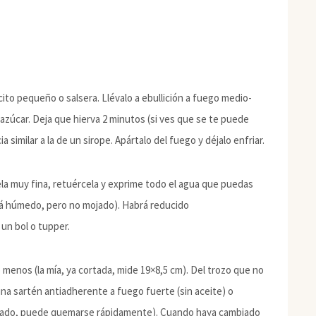
cito pequeño o salsera. Llévalo a ebullición a fuego medio-
zúcar. Deja que hierva 2 minutos (si ves que se te puede
 similar a la de un sirope. Apártalo del fuego y déjalo enfriar.
ela muy fina, retuércela y exprime todo el agua que puedas
rá húmedo, pero no mojado). Habrá reducido
un bol o tupper.
co menos (la mía, ya cortada, mide 19×8,5 cm). Del trozo que no
una sartén antiadherente a fuego fuerte (sin aceite) o
asiado, puede quemarse rápidamente). Cuando haya cambiado