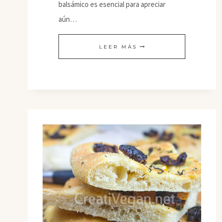
balsámico es esencial para apreciar
aún…
PAN
LEER MÁS
PLANO
CON
JUDÍAS
VERDES
FRANCESAS
AL
VINAGRE
BALSÁMICO
Y
SÉSAMO