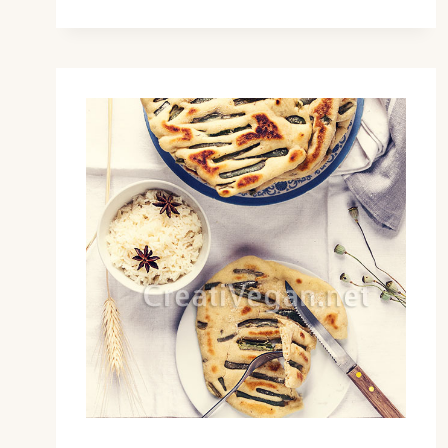
SIN
AMASADO
Y
SIN
HORNO
(A
LA
SARTÉN)