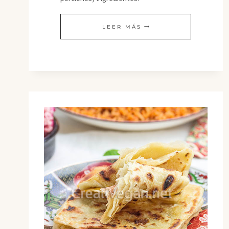
FOCACCIA
LEER MÁS
CON
TOMATES
SECOS,
LIMÓN
Y
ORÉGANO