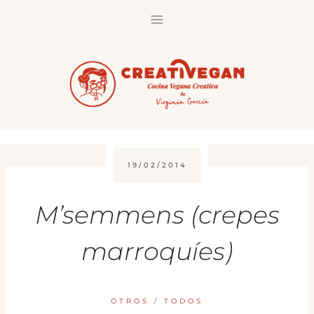
Saltar
al
contenido
19/02/2014
M’semmens (crepes
marroquíes)
OTROS
/
TODOS