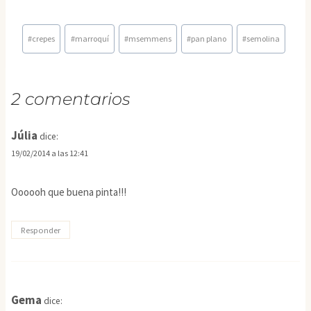
Etiquetas
#
crepes
#
marroquí
#
msemmens
#
pan plano
#
semolina
de
la
entrada:
2 comentarios
Júlia
dice:
19/02/2014 a las 12:41
Oooooh que buena pinta!!!
Responder
Gema
dice: