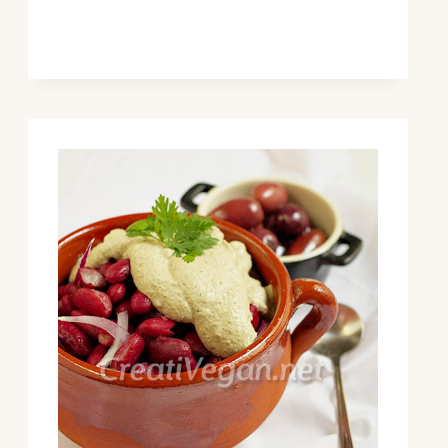
COLINABO
Y
PEPINO