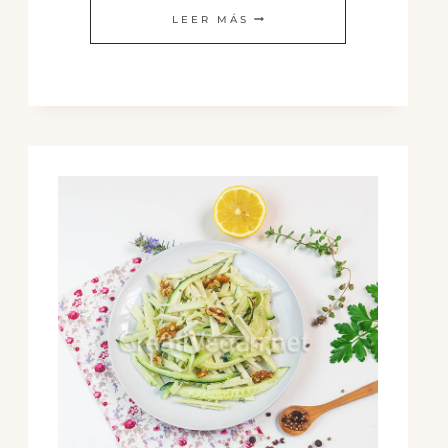
BIZCOCHO
LEER MÁS
DE
ZANAHORIA
Y
MERMELADA
DE
CALABAZA
CON
JENGIBRE