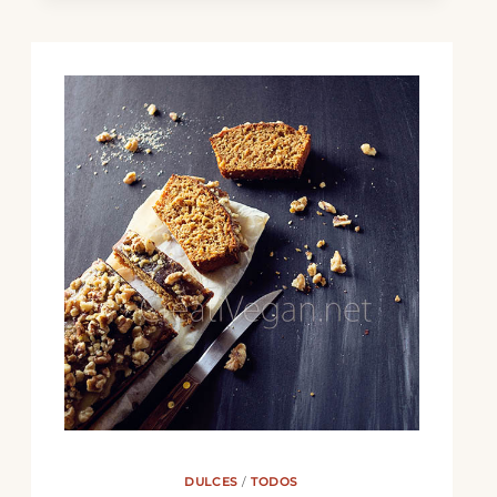
CON
JUDÍAS
ROJAS,
NUECES
Y
PASTA
DULCES
/
TODOS