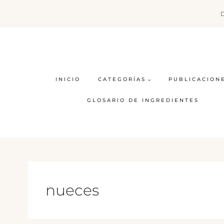
Saltar
al
contenido
INICIO
CATEGORÍAS
PUBLICACION
GLOSARIO DE INGREDIENTES
nueces