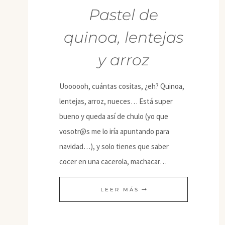
Pastel de
quinoa, lentejas
y arroz
Uoooooh, cuántas cositas, ¿eh? Quinoa,
lentejas, arroz, nueces… Está super
bueno y queda así de chulo (yo que
vosotr@s me lo iría apuntando para
navidad…), y solo tienes que saber
cocer en una cacerola, machacar…
PASTEL
LEER MÁS
DE
QUINOA,