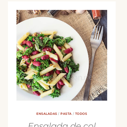
ENSALADAS
/
PASTA
/
TODOS
Ensalada de col