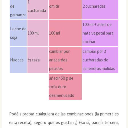
1
de
omitir
2 cucharadas
cucharada
garbanzo
100 ml + 50 ml de
Leche de
100 ml
100 ml
nata vegetal para
soja
cocinar
cambiar por
cambiar por 3
Nueces
½ taza
anacardos
cucharadas de
picados
almendras molidas
añadir 50 g de
tofu duro
desmenuzado
Podéis probar cualquiera de las combinaciones (la primera es
esta receta), seguro que os gustan ;) Eso sí, para la tercera,