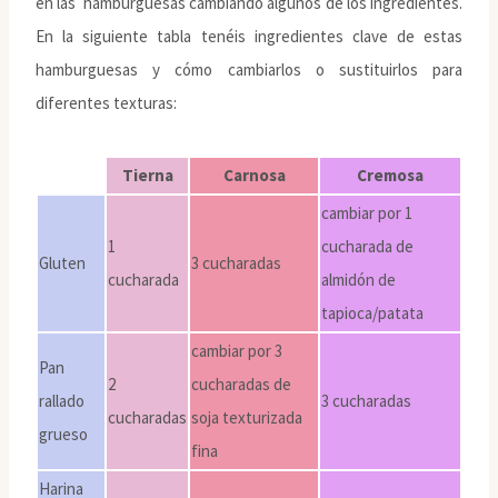
en las hamburguesas cambiando algunos de los ingredientes.
En la siguiente tabla tenéis ingredientes clave de estas
hamburguesas y cómo cambiarlos o sustituirlos para
diferentes texturas:
Tierna
Carnosa
Cremosa
cambiar por 1
1
cucharada de
Gluten
3 cucharadas
cucharada
almidón de
tapioca/patata
cambiar por 3
Pan
2
cucharadas de
rallado
3 cucharadas
cucharadas
soja texturizada
grueso
fina
Harina