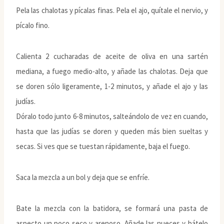
Pela las chalotas y pícalas finas. Pela el ajo, quítale el nervio, y
pícalo fino.
Calienta 2 cucharadas de aceite de oliva en una sartén
mediana, a fuego medio-alto, y añade las chalotas. Deja que
se doren sólo ligeramente, 1-2 minutos, y añade el ajo y las
judías.
Dóralo todo junto 6-8 minutos, salteándolo de vez en cuando,
hasta que las judías se doren y queden más bien sueltas y
secas. Si ves que se tuestan rápidamente, baja el fuego.
Saca la mezcla a un bol y deja que se enfríe.
Bate la mezcla con la batidora, se formará una pasta de
aspecto un poco seco y arenoso. Añade las nueces y bátelo