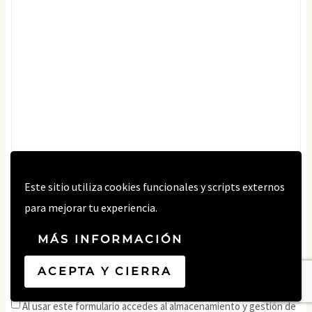
Este sitio utiliza cookies funcionales y scripts externos
Nombre
*
para mejorar tu experiencia.
MÁS INFORMACIÓN
Correo electrónico
*
ACEPTA Y CIERRA
Al usar este formulario accedes al almacenamiento y gestión de