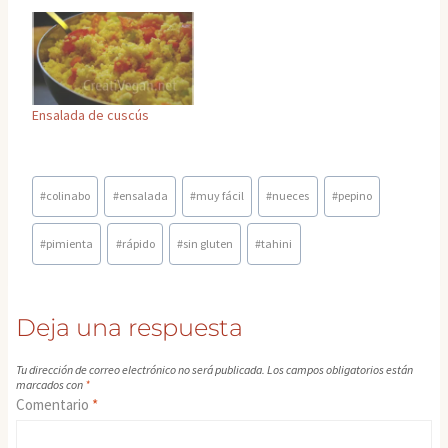
Ensalada de cuscús
Etiquetas
#
colinabo
#
ensalada
#
muy fácil
#
nueces
#
pepino
de
la
#
pimienta
#
rápido
#
sin gluten
#
tahini
entrada:
Deja una respuesta
Tu dirección de correo electrónico no será publicada.
Los campos obligatorios están
marcados con
*
Comentario
*