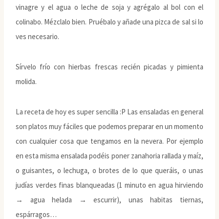
vinagre y el agua o leche de soja y agrégalo al bol con el
colinabo. Mézclalo bien. Pruébalo y añade una pizca de sal si lo
ves necesario.
Sírvelo frío con hierbas frescas recién picadas y pimienta
molida.
La receta de hoy es super sencilla :P Las ensaladas en general
son platos muy fáciles que podemos preparar en un momento
con cualquier cosa que tengamos en la nevera. Por ejemplo
en esta misma ensalada podéis poner zanahoria rallada y maíz,
o guisantes, o lechuga, o brotes de lo que queráis, o unas
judías verdes finas blanqueadas (1 minuto en agua hirviendo
→ agua helada → escurrir), unas habitas tiernas,
espárragos…