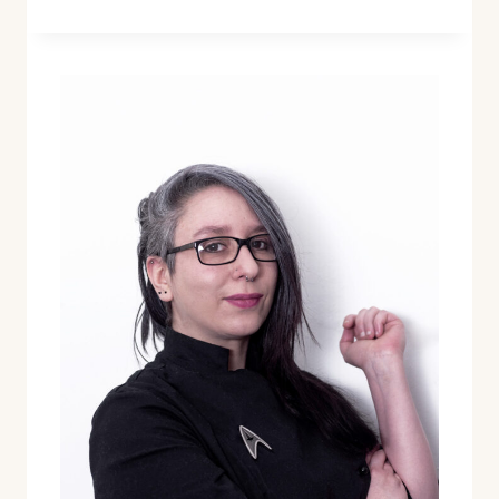
SAMAKI
(CURRY
DE
PESCADO
VEGANO
SWAHILI)