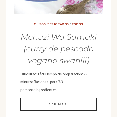
GUISOS Y ESTOFADOS
/
TODOS
Mchuzi Wa Samaki
(curry de pescado
vegano swahili)
Dificultad: fácilTiempo de preparación: 25
minutosRaciones: para 2-3
personasIngredientes:
MCHUZI
LEER MÁS
WA