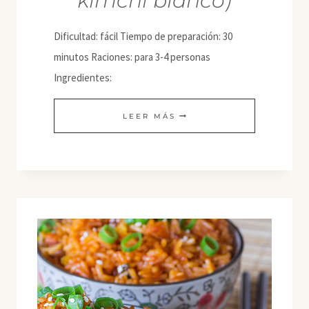
kimchi blanco)
Dificultad: fácil Tiempo de preparación: 30
minutos Raciones: para 3-4 personas
Ingredientes:
BAEK-
LEER MÁS
KIMCHI
BOKKEUMBAP
(ARROZ
FRITO
CON
KIMCHI
BLANCO)