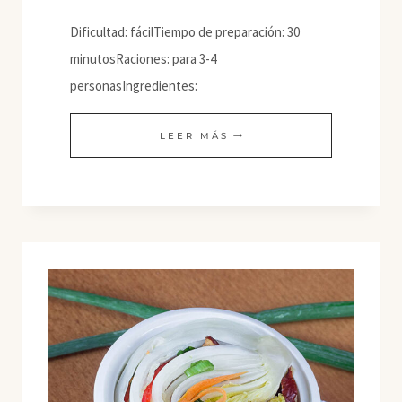
Dificultad: fácilTiempo de preparación: 30
minutosRaciones: para 3-4
personasIngredientes:
KIMCHI-
LEER MÁS
BOKKEUMBAP
(ARROZ
FRITO
CON
KIMCHI)