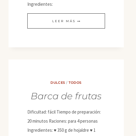
Ingredientes:
TAPA
LEER MÁS
RÚSTICA
DE
ESPÁRRAGOS,
TOMATES
Y
HUMMUS
DULCES
/
TODOS
CON
Barca de frutas
FLORES
DE
Dificultad: fácil Tiempo de preparación:
HOJALDRE
20 minutos Raciones: para 4 personas
Ingredientes: ♥ 350 g de hojaldre ♥ 1