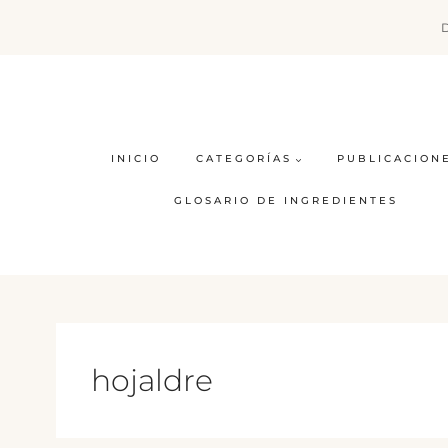
Saltar
al
contenido
INICIO
CATEGORÍAS
PUBLICACION
GLOSARIO DE INGREDIENTES
hojaldre