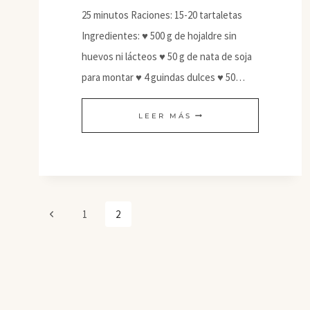
25 minutos Raciones: 15-20 tartaletas
Ingredientes: ♥ 500 g de hojaldre sin
huevos ni lácteos ♥ 50 g de nata de soja
para montar ♥ 4 guindas dulces ♥ 50…
BOCADITOS
LEER MÁS
DULCES
Y
SALADOS
Navegación
Página
1
2
de
anterior
página