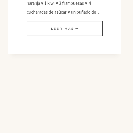
naranja ♥ 1 kiwi ♥ 3 frambuesas ♥ 4
cucharadas de azúcar ♥ un puñado de…
BARCA
LEER MÁS
DE
FRUTAS