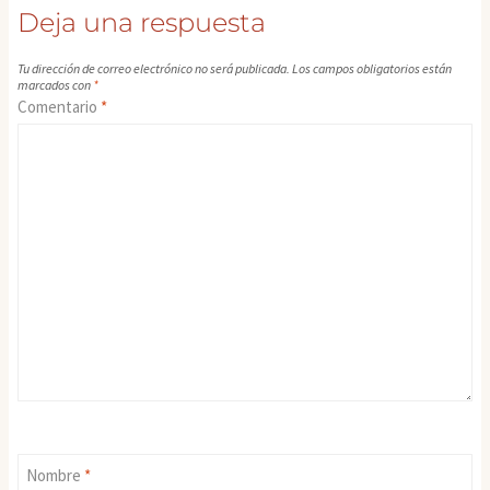
entrada:
Deja una respuesta
Tu dirección de correo electrónico no será publicada.
Los campos obligatorios están
marcados con
*
Comentario
*
Nombre
*