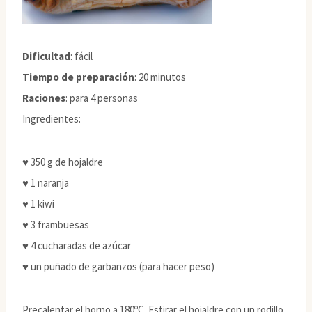
Dificultad
: fácil
Tiempo de preparación
: 20 minutos
Raciones
: para 4 personas
Ingredientes:
♥ 350 g de hojaldre
♥ 1 naranja
♥ 1 kiwi
♥ 3 frambuesas
♥ 4 cucharadas de azúcar
♥ un puñado de garbanzos (para hacer peso)
Precalentar el horno a 180ºC. Estirar el hojaldre con un rodillo