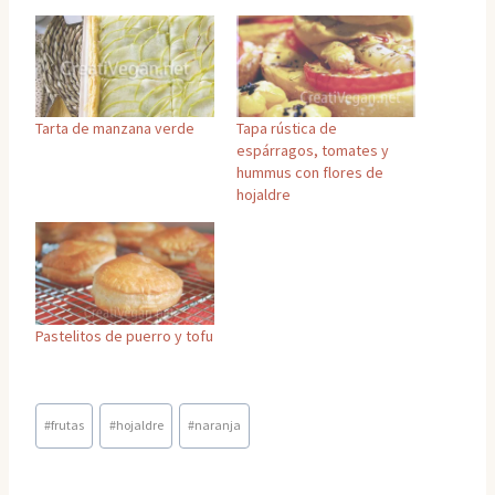
Tarta de manzana verde
Tapa rústica de
espárragos, tomates y
hummus con flores de
hojaldre
Pastelitos de puerro y tofu
Etiquetas
#
frutas
#
hojaldre
#
naranja
de
la