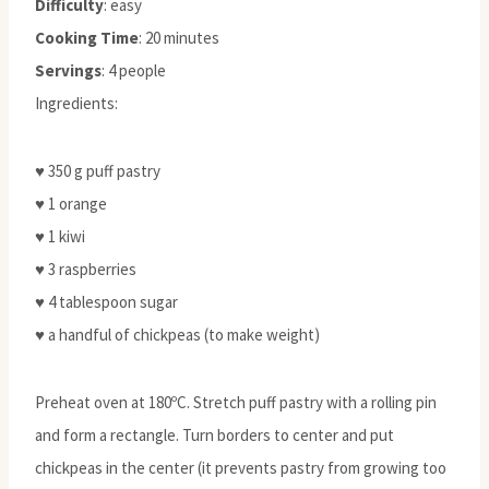
Difficulty
: easy
Cooking Time
: 20 minutes
Servings
: 4 people
Ingredients:
♥ 350 g puff pastry
♥ 1 orange
♥ 1 kiwi
♥ 3 raspberries
♥ 4 tablespoon sugar
♥ a handful of chickpeas (to make weight)
Preheat oven at 180ºC. Stretch puff pastry with a rolling pin
and form a rectangle. Turn borders to center and put
chickpeas in the center (it prevents pastry from growing too