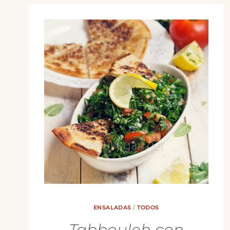
ENSALADAS
/
TODOS
Tabbouleh con