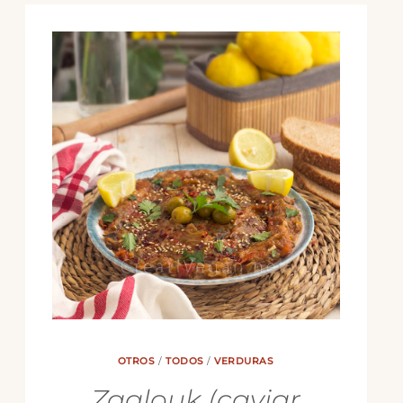
OTROS
/
TODOS
/
VERDURAS
Zaalouk (caviar