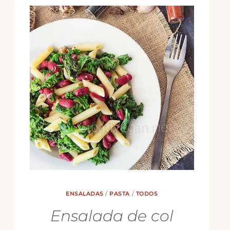
ENSALADAS
/
PASTA
/
TODOS
Ensalada de col