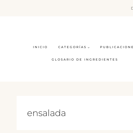
Saltar
al
contenido
INICIO
CATEGORÍAS
PUBLICACION
GLOSARIO DE INGREDIENTES
ensalada