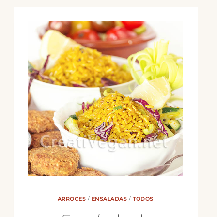
CON
JUDÍAS
ROJAS,
NUECES
Y
PASTA
ARROCES
/
ENSALADAS
/
TODOS