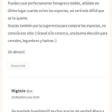
Puedes usar perfectamente fenogreco molido, añádelo en
último lugar cuando eches las especias, así será más difícil que
se te queme.
Gracias también por la sugerencia para comprar las especias, no
conocía ese sitio :) Granel sí lo conozco, una buena elección para
cereales, legumbres y harinas :)
Un abrazo!
Responder
Higinio
dice:
23/06/2015 a las 15:03
Ha quedado buenísimo!!! muchas gracias de verdad! Ahora a