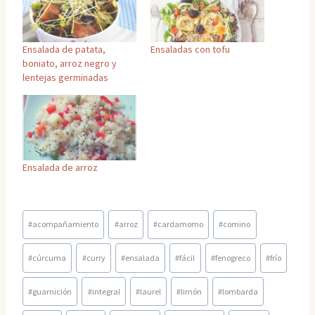
Ensalada de patata,
Ensaladas con tofu
boniato, arroz negro y
lentejas germinadas
Ensalada de arroz
Etiquetas
#
acompañamiento
#
arroz
#
cardamomo
#
comino
de
la
#
cúrcuma
#
curry
#
ensalada
#
fácil
#
fenogreco
#
frío
entrada:
#
guarnición
#
integral
#
laurel
#
limón
#
lombarda