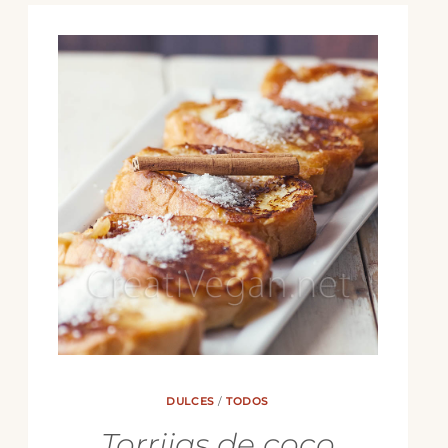
DULCES
/
TODOS
Torrijas de coco