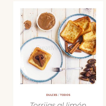
DULCES
/
TODOS
Torrijas al limón