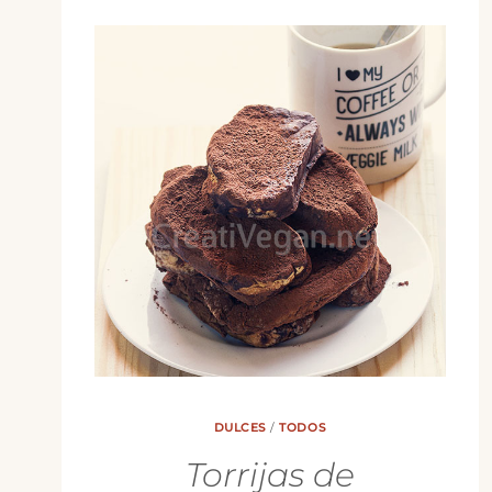
CON
SIROPE
DE
DÁTILES
DULCES
/
TODOS
Torrijas de