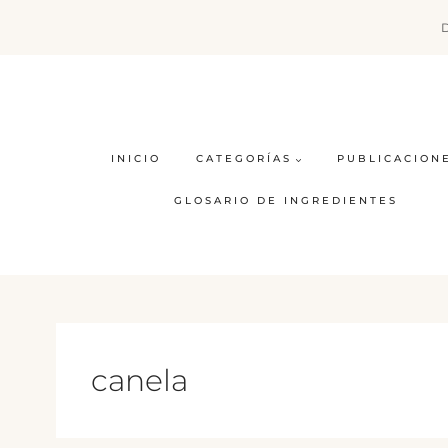
Saltar
al
contenido
INICIO
CATEGORÍAS
PUBLICACION
GLOSARIO DE INGREDIENTES
canela