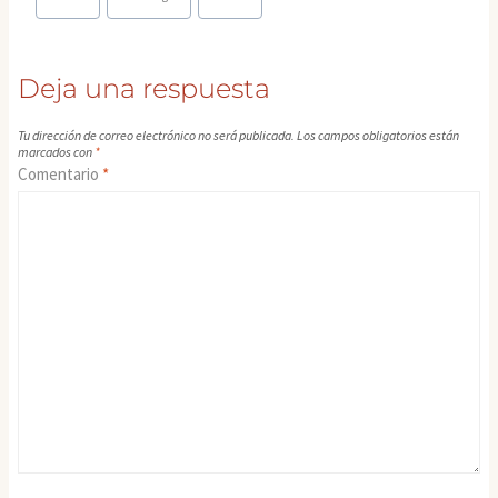
entrada:
Deja una respuesta
Tu dirección de correo electrónico no será publicada.
Los campos obligatorios están
marcados con
*
Comentario
*