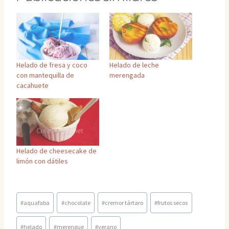
Helado de fresa y coco
Helado de leche
con mantequilla de
merengada
cacahuete
Helado de cheesecake de
limón con dátiles
Etiquetas
#
aquafaba
#
chocolate
#
cremor tártaro
#
frutos secos
de
la
#
helado
#
merengue
#
verano