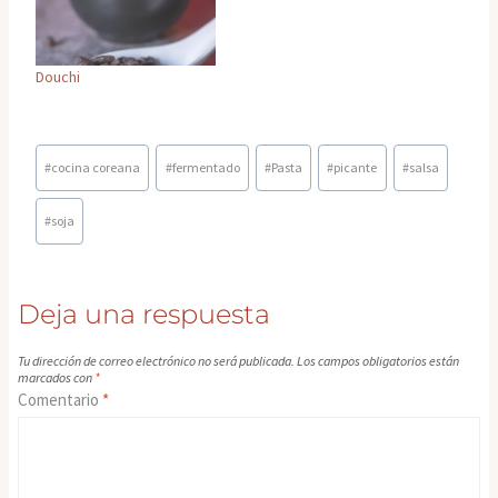
Douchi
Etiquetas
#
cocina coreana
#
fermentado
#
Pasta
#
picante
#
salsa
de
la
#
soja
entrada:
Deja una respuesta
Tu dirección de correo electrónico no será publicada.
Los campos obligatorios están
marcados con
*
Comentario
*