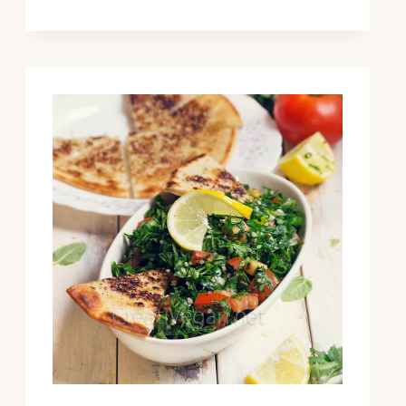
Y
NARANJA
CON
SIROPE
DE
DÁTILES