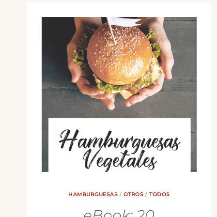
HAMBURGUESAS
/
OTROS
/
TODOS
eBook: 20