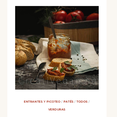
ENTRANTES Y PICOTEO
/
PATÉS
/
TODOS
/
VERDURAS