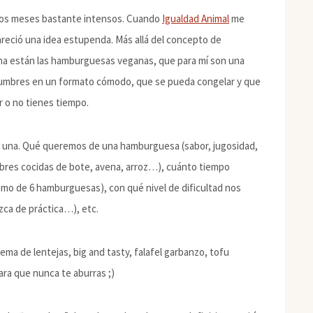
unos meses bastante intensos. Cuando
Igualdad Animal
me
ció una idea estupenda. Más allá del concepto de
a están las hamburguesas veganas, que para mí son una
legumbres en un formato cómodo, que se pueda congelar y que
r o no tienes tiempo.
 una. Qué queremos de una hamburguesa (sabor, jugosidad,
res cocidas de bote, avena, arroz…), cuánto tiempo
imo de 6 hamburguesas), con qué nivel de dificultad nos
izca de práctica…), etc.
ema de lentejas, big and tasty, falafel garbanzo, tofu
ra que nunca te aburras ;)