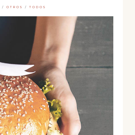
S
/
OTROS
/
TODOS