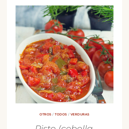
OTROS
/
TODOS
/
VERDURAS
Pisto (cebolla,