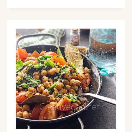
PIZZA
SIN
AMASADO
Y
SIN
HORNO
(A
LA
SARTÉN)