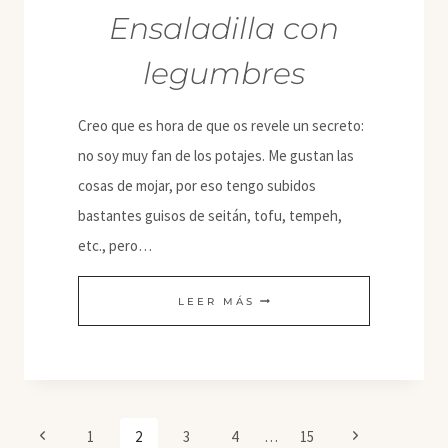
Ensaladilla con
legumbres
Creo que es hora de que os revele un secreto:
no soy muy fan de los potajes. Me gustan las
cosas de mojar, por eso tengo subidos
bastantes guisos de seitán, tofu, tempeh,
etc., pero…
ENSALADILLA
LEER MÁS
CON
LEGUMBRES
Navegación
Página
Siguiente
1
2
3
4
…
15