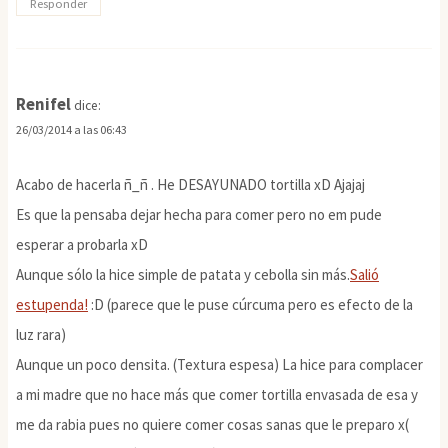
Responder
Renifel
dice:
26/03/2014 a las 06:43
Acabo de hacerla ñ_ñ . He DESAYUNADO tortilla xD Ajajaj
Es que la pensaba dejar hecha para comer pero no em pude
esperar a probarla xD
Aunque sólo la hice simple de patata y cebolla sin más.
Salió
estupenda!
:D (parece que le puse cúrcuma pero es efecto de la
luz rara)
Aunque un poco densita. (Textura espesa) La hice para complacer
a mi madre que no hace más que comer tortilla envasada de esa y
me da rabia pues no quiere comer cosas sanas que le preparo x(