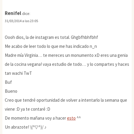
Renifel
dice:
31/03/2014 a las 23:05
Oooh dios, la de instagram es total. Ghgbfhbhfbhf
Me acabo de leer todo lo que me has indicado n_n
Madre mía Virginia… te mereces un monumento xD eres una genia
de la cocina vegana! vaya estudio de todo… y lo compartes y haces
tan wachi TwT
Buf
Bueno
Creo que tendré oportunidad de volver a intentarlo la semana que
viene :D ya te contaré :D
De momento mañana voy a hacer
esto
^^
Un abrazote! \(^▽^)/ ♪