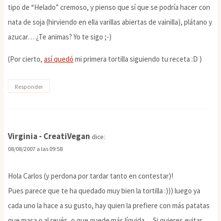
tipo de “Helado” cremoso, y pienso que sí que se podría hacer con
nata de soja (hirviendo en ella varillas abiertas de vainilla), plátano y
azucar… ¿Te animas? Yo te sigo ;-)
(Por cierto,
así quedó
mi primera tortilla siguiendo tu receta :D )
Responder
Virginia - CreatiVegan
dice:
08/08/2007 a las 09:58
Hola Carlos (y perdona por tardar tanto en contestar)!
Pues parece que te ha quedado muy bien la tortilla :))) luego ya
cada uno la hace a su gusto, hay quien la prefiere con más patatas
que masa o al revés, o que quede más líquida… Si quieres evitar