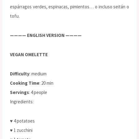
espárragos verdes, espinacas, pimientos… o incluso seitán o
tofu.
———— ENGLISH VERSION ————
VEGAN OMELETTE
Difficulty
: medium
Cooking Time
: 20 min
Servings
: 4 people
Ingredients:
♥ 4 potatoes
♥ 1 zucchini