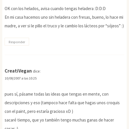
OK con los helados, avisa cuando tengas heladera :D:D:D
En mi casa hacemos uno sin heladera con fresas, bueno, lo hace mi
madre, a ver si le pillo el truco y le cambio los lácteos por “sójeos” :)
Responder
CreatiVegan
dice:
10/08/2007 a las 10:25
pues sí, pásame todas las ideas que tengas en mente, con
descripciones y eso (tampoco hace falta que hagas unos croquis
con el paint, pero estaría gracioso xD )
sacaré tiempo, que yo también tengo muchas ganas de hacer
cosas :)