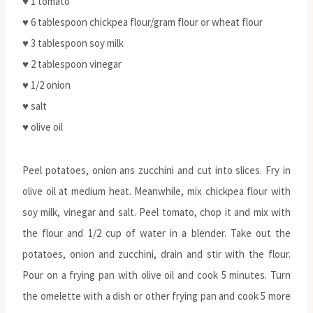
♥ 1 tomato
♥ 6 tablespoon chickpea flour/gram flour or wheat flour
♥ 3 tablespoon soy milk
♥ 2 tablespoon vinegar
♥ 1/2 onion
♥ salt
♥ olive oil
Peel potatoes, onion ans zucchini and cut into slices. Fry in
olive oil at medium heat. Meanwhile, mix chickpea flour with
soy milk, vinegar and salt. Peel tomato, chop it and mix with
the flour and 1/2 cup of water in a blender. Take out the
potatoes, onion and zucchini, drain and stir with the flour.
Pour on a frying pan with olive oil and cook 5 minutes. Turn
the omelette with a dish or other frying pan and cook 5 more