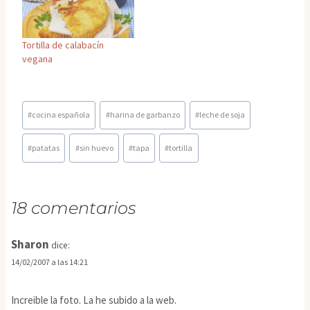
Tortilla de calabacín
vegana
Etiquetas
#
cocina española
#
harina de garbanzo
#
leche de soja
de
la
#
patatas
#
sin huevo
#
tapa
#
tortilla
entrada:
18 comentarios
Sharon
dice:
14/02/2007 a las 14:21
Increible la foto. La he subido a la web.